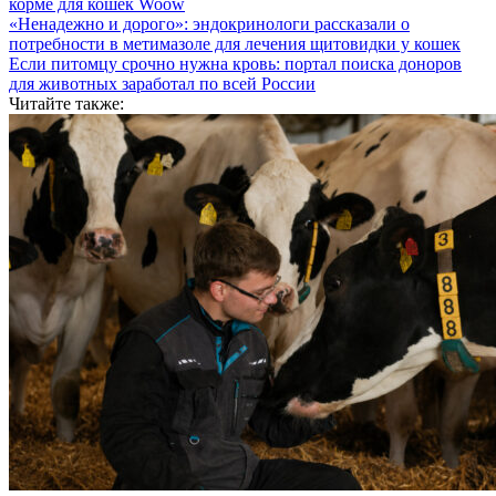
корме для кошек Woow
«Ненадежно и дорого»: эндокринологи рассказали о
потребности в метимазоле для лечения щитовидки у кошек
Если питомцу срочно нужна кровь: портал поиска доноров
для животных заработал по всей России
Читайте также: