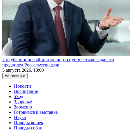
Инкубационное яйцо и экспорт спустя четыре года: что
предвидел Россельхознадзор
5 августа 2026, 10:00
На главную
Новости
Воспитание
Уход
Здоровье
Зооменю
Готовимся к выставке
Наука
Породы кошек
Породы собак