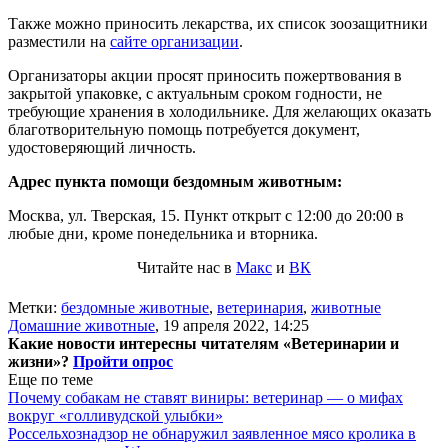
Также можно приносить лекарства, их список зоозащитники
разместили на
сайте организации
.
Организаторы акции просят приносить пожертвования в
закрытой упаковке, с актуальным сроком годности, не
требующие хранения в холодильнике. Для желающих оказать
благотворительную помощь потребуется документ,
удостоверяющий личность.
Адрес пункта помощи бездомным животным:
Москва, ул. Тверская, 15. Пункт открыт с 12:00 до 20:00 в
любые дни, кроме понедельника и вторника.
Читайте нас в
Макс
и
ВК
Метки:
бездомные животные
,
ветеринария
,
животные
Домашние животные
,
19 апреля 2022, 14:25
Какие новости интересны читателям «Ветеринарии и
жизни»?
Пройти опрос
Еще по теме
Почему собакам не ставят виниры: ветеринар — о мифах
вокруг «голливудской улыбки»
Россельхознадзор не обнаружил заявленное мясо кролика в