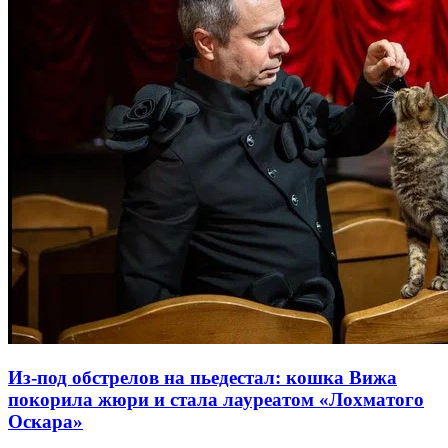
Из-под обстрелов на пьедестал: кошка Вижа
покорила жюри и стала лауреатом «Лохматого
Оскара»