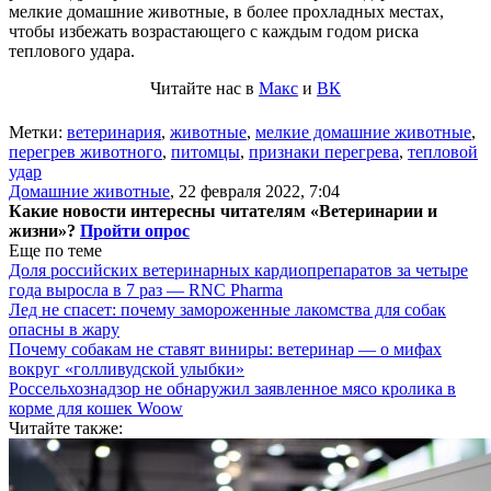
мелкие домашние животные, в более прохладных местах,
чтобы избежать возрастающего с каждым годом риска
теплового удара.
Читайте нас в
Макс
и
ВК
Метки:
ветеринария
,
животные
,
мелкие домашние животные
,
перегрев животного
,
питомцы
,
признаки перегрева
,
тепловой
удар
Домашние животные
,
22 февраля 2022, 7:04
Какие новости интересны читателям «Ветеринарии и
жизни»?
Пройти опрос
Еще по теме
Доля российских ветеринарных кардиопрепаратов за четыре
года выросла в 7 раз — RNC Pharma
Лед не спасет: почему замороженные лакомства для собак
опасны в жару
Почему собакам не ставят виниры: ветеринар — о мифах
вокруг «голливудской улыбки»
Россельхознадзор не обнаружил заявленное мясо кролика в
корме для кошек Woow
Читайте также: