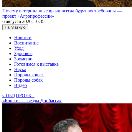
Почему ветеринарные врачи всегда будут востребованы —
проект «Агропрофессии»
6 августа 2026, 10:35
На главную
Новости
Воспитание
Уход
Здоровье
Зооменю
Готовимся к выставке
Наука
Породы кошек
Породы собак
Видео
СПЕЦПРОЕКТ
«Кошки — звезды Донбасса»