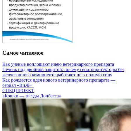
Самое читаемое
Как ученые воплощают идею ветеринарного препарата
Печень под двойной защитой: почему гепатопротекторы без
желчегонного компонента работают не в полную силу
Как рождается идея нового ветеринарного препарата —
сериал «ВиЖ»
СПЕЦПРОЕКТ
«Кошки — звезды Донбасса»