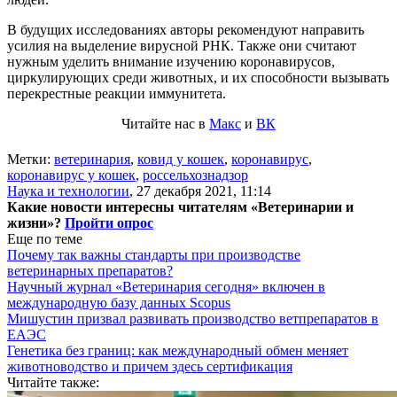
В будущих исследованиях авторы рекомендуют направить
усилия на выделение вирусной РНК. Также они считают
нужным уделить внимание изучению коронавирусов,
циркулирующих среди животных, и их способности вызывать
перекрестные реакции иммунитета.
Читайте нас в
Макс
и
ВК
Метки:
ветеринария
,
ковид у кошек
,
коронавирус
,
коронавирус у кошек
,
россельхознадзор
Наука и технологии
,
27 декабря 2021, 11:14
Какие новости интересны читателям «Ветеринарии и
жизни»?
Пройти опрос
Еще по теме
Почему так важны стандарты при производстве
ветеринарных препаратов?
Научный журнал «Ветеринария сегодня» включен в
международную базу данных Scopus
Мишустин призвал развивать производство ветпрепаратов в
ЕАЭС
Генетика без границ: как международный обмен меняет
животноводство и причем здесь сертификация
Читайте также: