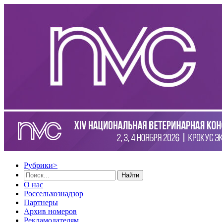
Рубрики
>
Найти
О нас
Россельхознадзор
Партнеры
Архив номеров
Рекламодателям