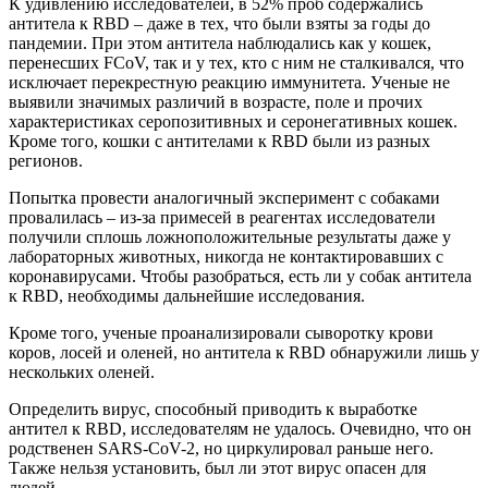
К удивлению исследователей, в 52% проб содержались
антитела к RBD – даже в тех, что были взяты за годы до
пандемии. При этом антитела наблюдались как у кошек,
перенесших FCoV, так и у тех, кто с ним не сталкивался, что
исключает перекрестную реакцию иммунитета. Ученые не
выявили значимых различий в возрасте, поле и прочих
характеристиках серопозитивных и серонегативных кошек.
Кроме того, кошки с антителами к RBD были из разных
регионов.
Попытка провести аналогичный эксперимент с собаками
провалилась – из-за примесей в реагентах исследователи
получили сплошь ложноположительные результаты даже у
лабораторных животных, никогда не контактировавших с
коронавирусами. Чтобы разобраться, есть ли у собак антитела
к RBD, необходимы дальнейшие исследования.
Кроме того, ученые проанализировали сыворотку крови
коров, лосей и оленей, но антитела к RBD обнаружили лишь у
нескольких оленей.
Определить вирус, способный приводить к выработке
антител к RBD, исследователям не удалось. Очевидно, что он
родственен SARS-CoV-2, но циркулировал раньше него.
Также нельзя установить, был ли этот вирус опасен для
людей.