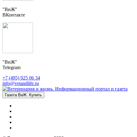
"ВиЖ"
ВКонтакте
"ВиЖ"
Telegram
+7 (495) 925 06 34
info@vetandlife.ru
Газета ВиЖ. Купить