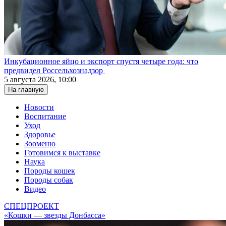
Инкубационное яйцо и экспорт спустя четыре года: что
предвидел Россельхознадзор
5 августа 2026, 10:00
На главную
Новости
Воспитание
Уход
Здоровье
Зооменю
Готовимся к выставке
Наука
Породы кошек
Породы собак
Видео
СПЕЦПРОЕКТ
«Кошки — звезды Донбасса»