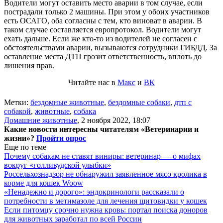
Водители могут оставить место аварии в том случае, если
пострадали только 2 машины. При этом у обоих участников
есть ОСАГО, оба согласны с тем, кто виноват в аварии. В
таком случае составляется европротокол. Водители могут
ехать дальше. Если же кто-то из водителей не согласен с
обстоятельствами аварии, вызываются сотрудники ГИБДД. За
оставление места ДТП грозит ответственность, вплоть до
лишения прав.
Читайте нас в
Макс
и
ВК
Метки:
бездомные животные
,
бездомные собаки
,
дтп с
собакой
,
животные
,
собака
Домашние животные
,
2 ноября 2022, 18:07
Какие новости интересны читателям «Ветеринарии и
жизни»?
Пройти опрос
Еще по теме
Почему собакам не ставят виниры: ветеринар — о мифах
вокруг «голливудской улыбки»
Россельхознадзор не обнаружил заявленное мясо кролика в
корме для кошек Woow
«Ненадежно и дорого»: эндокринологи рассказали о
потребности в метимазоле для лечения щитовидки у кошек
Если питомцу срочно нужна кровь: портал поиска доноров
для животных заработал по всей России