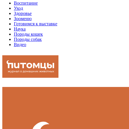
Воспитание
Уход
Здоровье
Зооменю
Готовимся к выставке
Наука
Породы кошек
Породы собак
Видео