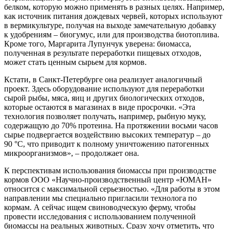
белком, которую можно применять в разных целях. Например,
как источник питания дождевых червей, которых используют
в вермикультуре, получая на выходе замечательную добавку
к удобрениям – биогумус, или для производства биотоплива.
Кроме того, Маргарита Лупунчук уверена: биомасса,
полученная в результате переработки пищевых отходов,
может стать ценным сырьем для кормов.
Кстати, в Санкт-Петербурге она реализует аналогичный
проект. Здесь оборудование используют для переработки
сырой рыбы, мяса, яиц и других биологических отходов,
которые остаются в магазинах в виде просрочки. «Эта
технология позволяет получать, например, рыбную муку,
содержащую до 70% протеина. На протяжении восьми часов
сырье подвергается воздействию высоких температур – до
90 °С, что приводит к полному уничтожению патогенных
микроорганизмов», – продолжает она.
К перспективам использования биомассы при производстве
кормов ООО «Научно-производственный центр «ЮМАН»
относится с максимальной серьезностью. «Для работы в этом
направлении мы специально пригласили технолога по
кормам. А сейчас ищем свиноводческую ферму, чтобы
провести исследования с использованием полученной
биомассы на реальных животных. Сразу хочу отметить, что