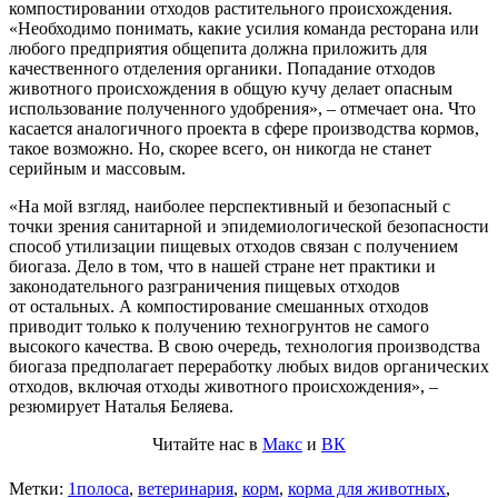
компостировании отходов растительного происхождения.
«Необходимо понимать, какие усилия команда ресторана или
любого предприятия общепита должна приложить для
качественного отделения органики. Попадание отходов
животного происхождения в общую кучу делает опасным
использование полученного удобрения», – отмечает она. Что
касается аналогичного проекта в сфере производства кормов,
такое возможно. Но, скорее всего, он никогда не станет
серийным и массовым.
«На мой взгляд, наиболее перспективный и безопасный с
точки зрения санитарной и эпидемиологической безопасности
способ утилизации пищевых отходов связан с получением
биогаза. Дело в том, что в нашей стране нет практики и
законодательного разграничения пищевых отходов
от остальных. А компостирование смешанных отходов
приводит только к получению техногрунтов не самого
высокого качества. В свою очередь, технология производства
биогаза предполагает переработку любых видов органических
отходов, включая отходы животного происхождения», –
резюмирует Наталья Беляева.
Читайте нас в
Макс
и
ВК
Метки:
1полоса
,
ветеринария
,
корм
,
корма для животных
,