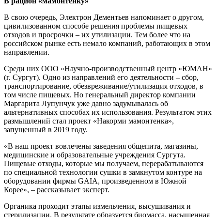
В рацион «мамонтенку»
В свою очередь, Электрон Дементьев напоминает о другом,
цивилизованном способе решения проблемы пищевых
отходов и просрочки – их утилизации. Тем более что на
российском рынке есть немало компаний, работающих в этом
направлении.
Среди них ООО «Научно-производственный центр «ЮМАН»
(г. Сургут). Одно из направлений его деятельности – сбор,
транспортирование, обезвреживание/утилизация отходов, в
том числе пищевых. Но генеральный директор компании
Маргарита Лупунчук уже давно задумывалась об
альтернативных способах их использования. Результатом этих
размышлений стал проект «Накорми мамонтенка»,
запущенный в 2019 году.
«В наш проект вовлечены заведения общепита, магазины,
медицинские и образовательные учреждения Сургута.
Пищевые отходы, которые мы получаем, перерабатываются
по специальной технологии сушки в замкнутом контуре на
оборудовании фирмы GAIA, произведенном в Южной
Корее», – рассказывает эксперт.
Органика проходит этапы измельчения, высушивания и
стерилизации. В результате образуется биомасса, насыщенная