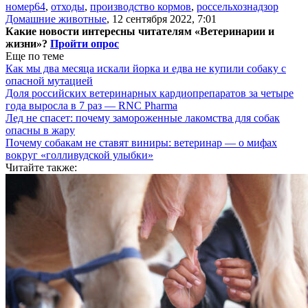
номер64
,
отходы
,
производство кормов
,
россельхознадзор
Домашние животные
,
12 сентября 2022, 7:01
Какие новости интересны читателям «Ветеринарии и
жизни»?
Пройти опрос
Еще по теме
Как мы два месяца искали йорка и едва не купили собаку с
опасной мутацией
Доля российских ветеринарных кардиопрепаратов за четыре
года выросла в 7 раз — RNC Pharma
Лед не спасет: почему замороженные лакомства для собак
опасны в жару
Почему собакам не ставят виниры: ветеринар — о мифах
вокруг «голливудской улыбки»
Читайте также: