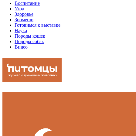
Воспитание
Уход
Здоровье
Зооменю
Готовимся к выставке
Наука
Породы кошек
Породы собак
Видео