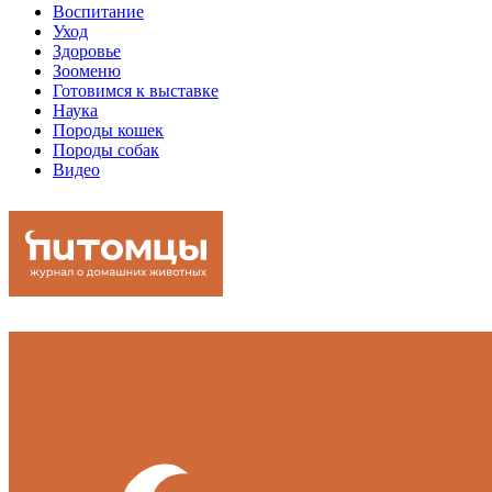
Воспитание
Уход
Здоровье
Зооменю
Готовимся к выставке
Наука
Породы кошек
Породы собак
Видео