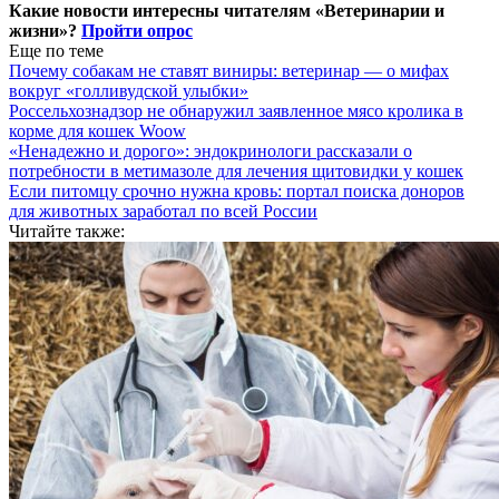
Какие новости интересны читателям «Ветеринарии и
жизни»?
Пройти опрос
Еще по теме
Почему собакам не ставят виниры: ветеринар — о мифах
вокруг «голливудской улыбки»
Россельхознадзор не обнаружил заявленное мясо кролика в
корме для кошек Woow
«Ненадежно и дорого»: эндокринологи рассказали о
потребности в метимазоле для лечения щитовидки у кошек
Если питомцу срочно нужна кровь: портал поиска доноров
для животных заработал по всей России
Читайте также: