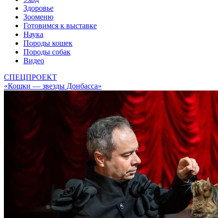
Здоровье
Зооменю
Готовимся к выставке
Наука
Породы кошек
Породы собак
Видео
СПЕЦПРОЕКТ
«Кошки — звезды Донбасса»