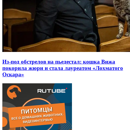
Из-под обстрелов на пьедестал: кошка Вижа
покорила жюри и стала лауреатом «Лохматого
Оскара»