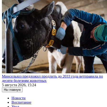
Минсельхоз предложил продлить до 2033 года ветправила по
десяти болезням животных
5 августа 2026, 15:24
На главную
Новости
Воспитание
Уход