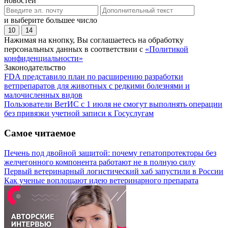
новостей
и выберите большее число
10
14
Нажимая на кнопку, Вы соглашаетесь на обработку
персональных данных в соответствии с
«Политикой
конфиденциальности»
Законодательство
FDA представило план по расширению разработки
ветпрепаратов для животных с редкими болезнями и
малочисленных видов
Пользователи ВетИС с 1 июля не смогут выполнять операции
без привязки учетной записи к Госуслугам
Самое читаемое
Печень под двойной защитой: почему гепатопротекторы без
желчегонного компонента работают не в полную силу
Первый ветеринарный логистический хаб запустили в России
Как ученые воплощают идею ветеринарного препарата