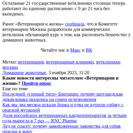
Остальные 21 государственные ветклиники столицы теперь
работают по единому расписанию: с 9 до 21 часа без
выходных.
Ранее «Ветеринария и жизнь»
сообщала
, что в Комитете
ветеринарии Москвы разработали для коммерческих
ветклиник обучающий курс о том, как распознать бешенство у
домашних животных.
Читайте нас в
Макс
и
ВК
Метки:
ветеринария
,
ветеринарные клиники
,
ветклиники
москвы
Домашние животные
,
3 ноября 2023, 11:20
Какие новости интересны читателям «Ветеринарии и
жизни»?
Пройти опрос
Еще по теме
Последний «горный тигр» Британии: почему шотландская
дикая кошка оказалась на грани исчезновения
Как мы два месяца искали йорка и едва не купили собаку с
опасной мутацией
Доля российских ветеринарных кардиопрепаратов за четыре
года выросла в 7 раз — RNC Pharma
Лед не спасет: почему замороженные лакомства для собак
опасны в жару