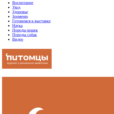
Воспитание
Уход
Здоровье
Зооменю
Готовимся к выставке
Наука
Породы кошек
Породы собак
Видео