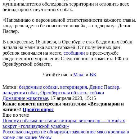
муниципалитетов обследовать территории и отловить всех
безнадзорных неучтенных собак.
«Напоминаю о персональной ответственности каждого главы,
когда речь идет о безопасности людей», – подчеркнул Денис
Паслер.
В воскресенье, 16 апреля, в Оренбурге стая бездомных собак
напала на мальчика возле гаражей. От полученных ран
ребенок скончался на месте,
сообщили
в пресс-службе
следственного управления Следственного комитета РФ по
Оренбургской области.
Читайте нас в
Макс
и
ВК
Метки:
бездомные собаки
,
ветеринария
,
Денис Паслер
,
нападения собак
,
Оренбургская область
,
собаки
Домашние животные
,
17 апреля 2023, 15:15
Какие новости интересны читателям «Ветеринарии и
жизни»?
Пройти опрос
Еще по теме
Почему собакам не ставят виниры: ветеринар — о мифах
вокруг «голливудской улыбки»
Россельхознадзор не обнаружил заявленное мясо кролика в
корме для кошек Woow