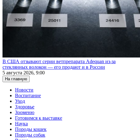
В США отзывают серии ветпрепарата Adequan из-за
стеклянных волокон — его продают и в России
5 августа 2026, 9:00
На главную
Новости
Воспитание
Уход
Здоровье
Зооменю
Готовимся к выставке
Наука
Породы кошек
Породы собак