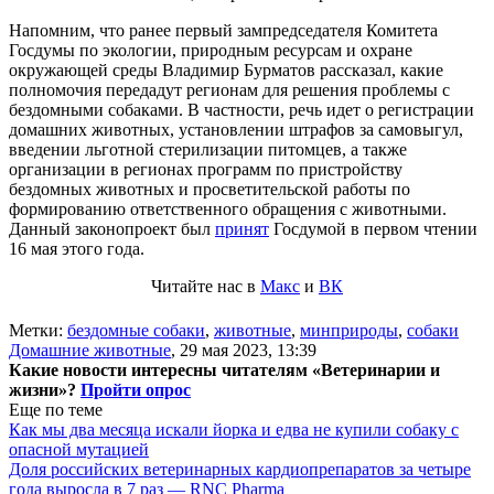
Напомним, что ранее первый зампредседателя Комитета
Госдумы по экологии, природным ресурсам и охране
окружающей среды Владимир Бурматов рассказал, какие
полномочия передадут регионам для решения проблемы с
бездомными собаками. В частности, речь идет о регистрации
домашних животных, установлении штрафов за самовыгул,
введении льготной стерилизации питомцев, а также
организации в регионах программ по пристройству
бездомных животных и просветительской работы по
формированию ответственного обращения с животными.
Данный законопроект был
принят
Госдумой в первом чтении
16 мая этого года.
Читайте нас в
Макс
и
ВК
Метки:
бездомные собаки
,
животные
,
минприроды
,
собаки
Домашние животные
,
29 мая 2023, 13:39
Какие новости интересны читателям «Ветеринарии и
жизни»?
Пройти опрос
Еще по теме
Как мы два месяца искали йорка и едва не купили собаку с
опасной мутацией
Доля российских ветеринарных кардиопрепаратов за четыре
года выросла в 7 раз — RNC Pharma