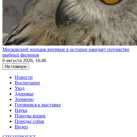
Московский зоопарк впервые в истории ожидает потомство
рыбных филинов
6 августа 2026, 16:46
На главную
Новости
Воспитание
Уход
Здоровье
Зооменю
Готовимся к выставке
Наука
Породы кошек
Породы собак
Видео