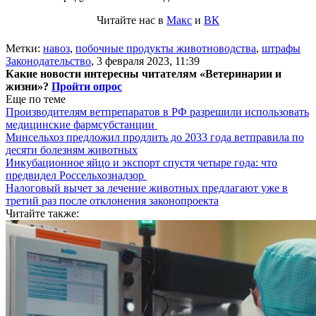
Читайте нас в
Макс
и
ВК
Метки:
навоз
,
побочные продукты животноводства
,
штрафы
Законодательство
,
3 февраля 2023, 11:39
Какие новости интересны читателям «Ветеринарии и
жизни»?
Пройти опрос
Еще по теме
Производителям ветпрепаратов в РФ разрешили использовать
медицинские фармсубстанции
Минсельхоз предложил продлить до 2033 года ветправила по
десяти болезням животных
Инкубационное яйцо и экспорт спустя четыре года: что
предвидел Россельхознадзор
Налоговый вычет за лечение животных предлагают уже в
третий раз после отклонения законопроекта
Читайте также: