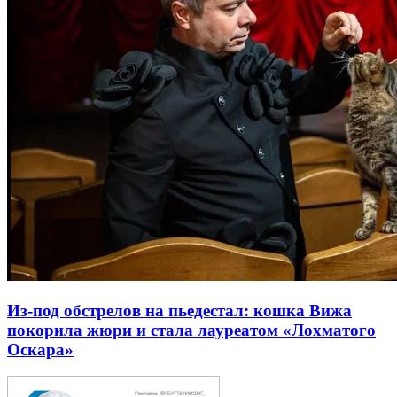
Из-под обстрелов на пьедестал: кошка Вижа
покорила жюри и стала лауреатом «Лохматого
Оскара»