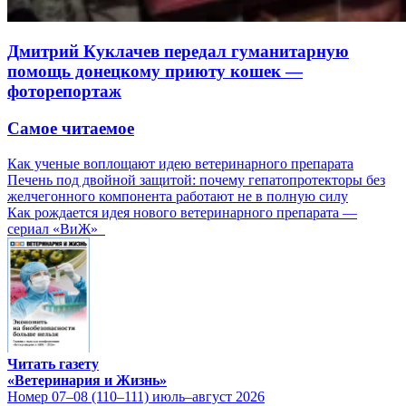
Дмитрий Куклачев передал гуманитарную
помощь донецкому приюту кошек —
фоторепортаж
Самое читаемое
Как ученые воплощают идею ветеринарного препарата
Печень под двойной защитой: почему гепатопротекторы без
желчегонного компонента работают не в полную силу
Как рождается идея нового ветеринарного препарата —
сериал «ВиЖ»
Читать газету
«Ветеринария и Жизнь»
Номер 07–08 (110–111) июль–август 2026