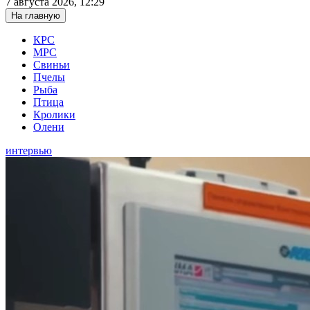
7 августа 2026, 12:29
На главную
КРС
МРС
Свиньи
Пчелы
Рыба
Птица
Кролики
Олени
интервью