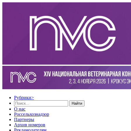
Рубрики
>
Найти
О нас
Россельхознадзор
Партнеры
Архив номеров
Рекламодателям