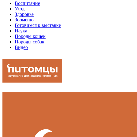
Воспитание
Уход
Здоровье
Зооменю
Готовимся к выставке
Наука
Породы кошек
Породы собак
Видео