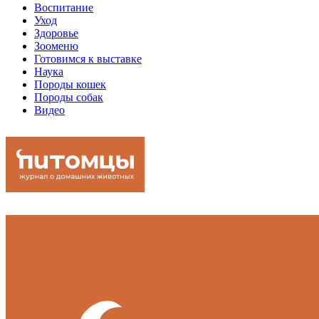
Воспитание
Уход
Здоровье
Зооменю
Готовимся к выставке
Наука
Породы кошек
Породы собак
Видео