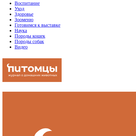
Воспитание
Уход
Здоровье
Зооменю
Готовимся к выставке
Наука
Породы кошек
Породы собак
Видео