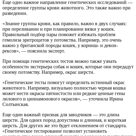
Еще одно важное направление генетических исследований —
определение группы крови животного. Это также важно при
разведении.
«Знание группы крови, как правило, важно в двух случаях:
при переливании и при планировании вязки у кошек.
Правильный подбор пары поможет избежать проблем
гемолиза эритроцитов у потомства. Например, это очень
важно у британской породы кошек, у корниш- и девон-
рексов», — пояснила эксперт.
При помощи генетических тестов можно также узнать
особенности экстерьера собак и кошек, которые они передадут
своему потомству. Например, окрас шерсти.
«Генетические тесты помогут определить истинный окрас
животного. Например, визуально полностью черная кошка
может нести окрасы пятнистости или редкие ценные гены
лилового и циннамонового окрасов», — уточнила Ирина
Солтынская.
Еще один важный признак для заводчиков — это длина
шерсти. Для одних пород допустима и длинная, и короткая
шерсть. Для других же это будет отклонением от стандарта.
«Генетическое тестирование позволит установить