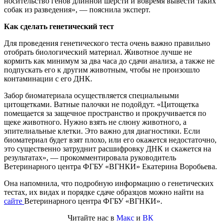
носительство генов длинной шерсти и вовремя вывести таких
собак из разведения», — пояснила эксперт.
Как сделать генетический тест
Для проведения генетического теста очень важно правильно
отобрать биологический материал. Животное лучше не
кормить как минимум за два часа до сдачи анализа, а также не
подпускать его к другим животным, чтобы не произошло
контаминации с его ДНК.
Забор биоматериала осуществляется специальными
цитощетками. Ватные палочки не подойдут. «Цитощетка
помещается за защечное пространство и прокручивается по
щеке животного. Нужно взять не слюну животного, а
эпителиальные клетки. Это важно для диагностики. Если
биоматериал будет взят плохо, или его окажется недостаточно,
это существенно затруднит расшифровку ДНК и скажется на
результатах», — прокомментировала руководитель
Ветеринарного центра ФГБУ «ВГНКИ» Екатерина Воробьева.
Она напомнила, что подробную информацию о генетических
тестах, их видах и порядке сдаче образцов можно найти на
сайте
Ветеринарного центра ФГБУ «ВГНКИ».
Читайте нас в
Макс
и
ВК