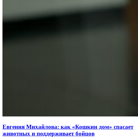
Евгения Михайлова: как «Кошкин дом» спасает
животных и поддерживает бойцов