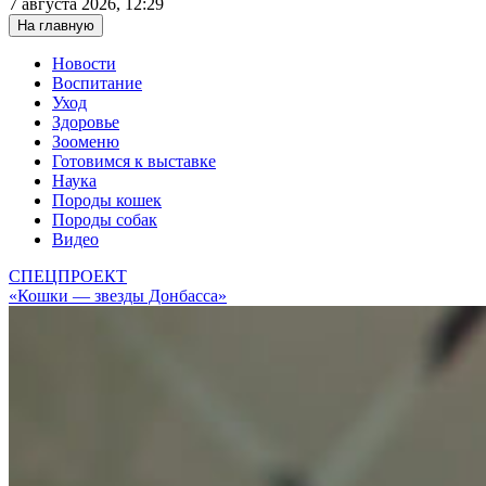
7 августа 2026, 12:29
На главную
Новости
Воспитание
Уход
Здоровье
Зооменю
Готовимся к выставке
Наука
Породы кошек
Породы собак
Видео
СПЕЦПРОЕКТ
«Кошки — звезды Донбасса»