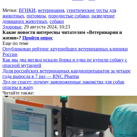
Метки:
ВГНКИ
,
ветеринария
,
генетические тесты для
животных
,
питомцы
,
породистые собаки
,
разведение
домашних животных
,
собаки
Здоровье
,
29 августа 2024, 10:23
Какие новости интересны читателям «Ветеринарии и
жизни»?
Пройти опрос
Еще по теме
Опубликован рейтинг крупнейших ветеринарных клиники
России
Как мы два месяца искали йорка и едва не купили собаку с
опасной мутацией
Доля российских ветеринарных кардиопрепаратов за четыре
года выросла в 7 раз — RNC Pharma
Лед не спасет: почему замороженные лакомства для собак
опасны в жару
Читайте также: