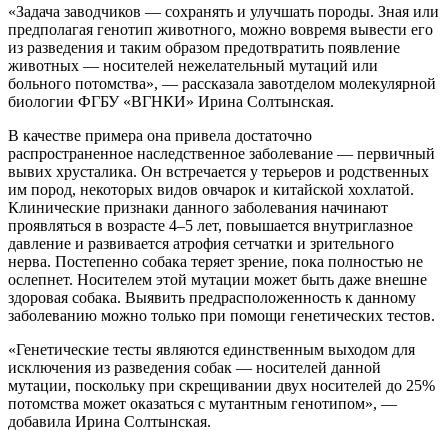
«Задача заводчиков — сохранять и улучшать породы. Зная или
предполагая генотип животного, можно вовремя вывести его
из разведения и таким образом предотвратить появление
животных — носителей нежелательный мутаций или
больного потомства», — рассказала завотделом молекулярной
биологии ФГБУ «ВГНКИ» Ирина Солтынская.
В качестве примера она привела достаточно
распространенное наследственное заболевание — первичный
вывих хрусталика. Он встречается у терьеров и родственных
им пород, некоторых видов овчарок и китайской хохлатой.
Клинические признаки данного заболевания начинают
проявляться в возрасте 4–5 лет, повышается внутриглазное
давление и развивается атрофия сетчатки и зрительного
нерва. Постепенно собака теряет зрение, пока полностью не
ослепнет. Носителем этой мутации может быть даже внешне
здоровая собака. Выявить предрасположенность к данному
заболеванию можно только при помощи генетических тестов.
«Генетические тесты являются единственным выходом для
исключения из разведения собак — носителей данной
мутации, поскольку при скрещивании двух носителей до 25%
потомства может оказаться с мутантным генотипом», —
добавила Ирина Солтынская.