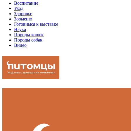
Воспитание
Уход
Здоровье
Зооменю
Готовимся к выставке
Наука
Породы кошек
Породы собак
Видео