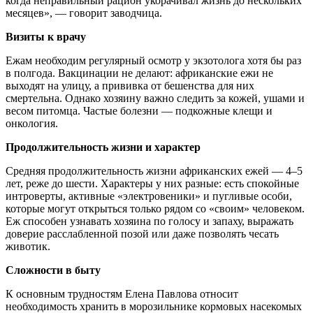
когда неправильный рацион укорачивал жизнь до нескольких
месяцев», — говорит заводчица.
Визиты к врачу
Ежам необходим регулярный осмотр у экзотолога хотя бы раз
в полгода. Вакцинации не делают: африканские ежи не
выходят на улицу, а прививка от бешенства для них
смертельна. Однако хозяину важно следить за кожей, ушами и
весом питомца. Частые болезни — подкожные клещи и
онкология.
Продолжительность жизни и характер
Средняя продолжительность жизни африканских ежей — 4–5
лет, реже до шести. Характеры у них разные: есть спокойные
интроверты, активные «электровеники» и пугливые особи,
которые могут открыться только рядом со «своим» человеком.
Еж способен узнавать хозяина по голосу и запаху, выражать
доверие расслабленной позой или даже позволять чесать
животик.
Сложности в быту
К основным трудностям Елена Павлова относит
необходимость хранить в морозильнике кормовых насекомых