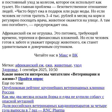
и постоянный уход за колесом, которое еж использует как
туалет. Но главная проблема — безответственное отношение
людей. «Часто берут ежа в подарок или ради моды. Но если
человек не готов тратить 3–4 тыс. рублей в месяц на корм и
регулярно посещать врача, животное окажется на улице. А там
оно погибнет», — предупреждает она.
Африканский еж не игрушка. Это питомец, требующий
времени, терпения и финансовых вложений. Но если человек
готов к заботе и уважает природу животного, еж станет
удивительным и доверчивым спутником.
Читайте нас в
Макс
и
ВК
Метки:
африканский еж
,
ежи
,
животные
,
уход
Здоровье
,
1 сентября 2025, 10:50
Какие новости интересны читателям «Ветеринарии и
жизни»?
Пройти опрос
Еще по теме
Опубликован рейтинг крупнейших ветеринарных клиники
России
Как мы два месяца искали йорка и едва не купили собаку с
опасной мутацией
Доля российских ветеринарных кардиопрепаратов за четыре
года выросла в 7 раз — RNC Pharma