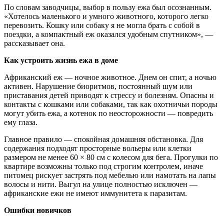
По словам заводчицы, выбор в пользу ежа был осознанным.
«Хотелось маленького и умного животного, которого легко
перевозить. Кошку или собаку я не могла брать с собой в
поездки, а компактный еж оказался удобным спутником», —
рассказывает она.
Как устроить жизнь ежа в доме
Африканский еж — ночное животное. Днем он спит, а ночью
активен. Нарушение биоритмов, постоянный шум или
приставания детей приводят к стрессу и болезням. Опасны и
контакты с кошками или собаками, так как охотничьи породы
могут убить ежа, а котенок по неосторожности — повредить
ему глаза.
Главное правило — спокойная домашняя обстановка. Для
содержания подходят просторные вольеры или клетки
размером не менее 60 × 80 см с колесом для бега. Прогулки по
квартире возможны только под строгим контролем, иначе
питомец рискует застрять под мебелью или намотать на лапы
волосы и нити. Выгул на улице полностью исключен —
африканские ежи не имеют иммунитета к паразитам.
Ошибки новичков