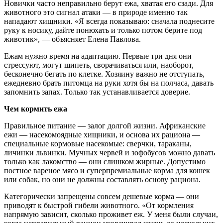
Новички часто неправильно берут ежа, хватая его сзади. Для
животного это сигнал атаки — в природе именно так
нападают хищники. «Я всегда показываю: сначала поднесите
руку к носику, дайте понюхать и только потом берите под
животик», — объясняет Елена Павлова.
Ежам нужно время на адаптацию. Первые три дня они
стрессуют, могут шипеть, сворачиваться или, наоборот,
бесконечно бегать по клетке. Хозяину важно не отступать,
ежедневно брать питомца на руки хотя бы на полчаса, давать
запомнить запах. Только так устанавливается доверие.
Чем кормить ежа
Правильное питание — залог долгой жизни. Африканские
ежи — насекомоядные хищники, и основа их рациона —
специальные кормовые насекомые: сверчки, тараканы,
личинки львинки. Мучных червей и зофобусов можно давать
только как лакомство — они слишком жирные. Допустимо
постное вареное мясо и суперпремиальные корма для кошек
или собак, но они не должны составлять основу рациона.
Категорически запрещены совсем дешевые корма — они
приводят к быстрой гибели животного. «От кормления
напрямую зависит, сколько проживет еж. У меня были случаи,