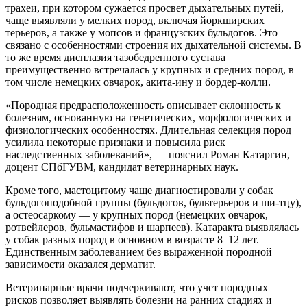
трахеи, при котором сужается просвет дыхательных путей,
чаще выявляли у мелких пород, включая йоркширских
терьеров, а также у мопсов и французских бульдогов. Это
связано с особенностями строения их дыхательной системы. В
то же время дисплазия тазобедренного сустава
преимущественно встречалась у крупных и средних пород, в
том числе немецких овчарок, акита-ину и бордер-колли.
«Породная предрасположенность описывает склонность к
болезням, основанную на генетических, морфологических и
физиологических особенностях. Длительная селекция пород
усилила некоторые признаки и повысила риск
наследственных заболеваний», — пояснил Роман Катаргин,
доцент СПбГУВМ, кандидат ветеринарных наук.
Кроме того, мастоцитому чаще диагностировали у собак
бульдогоподобной группы (бульдогов, бультерьеров и ши-тцу),
а остеосаркому — у крупных пород (немецких овчарок,
ротвейлеров, бульмастифов и шарпеев). Катаракта выявлялась
у собак разных пород в основном в возрасте 8–12 лет.
Единственным заболеванием без выраженной породной
зависимости оказался дерматит.
Ветеринарные врачи подчеркивают, что учет породных
рисков позволяет выявлять болезни на ранних стадиях и