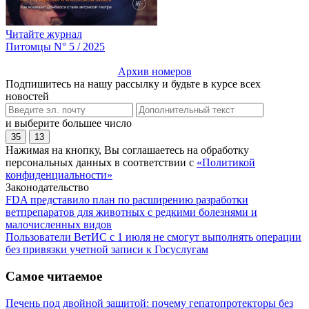
Читайте журнал
Питомцы N° 5 / 2025
Архив номеров
Подпишитесь на нашу рассылку и будьте в курсе всех
новостей
и выберите большее число
35
13
Нажимая на кнопку, Вы соглашаетесь на обработку
персональных данных в соответствии с
«Политикой
конфиденциальности»
Законодательство
FDA представило план по расширению разработки
ветпрепаратов для животных с редкими болезнями и
малочисленных видов
Пользователи ВетИС с 1 июля не смогут выполнять операции
без привязки учетной записи к Госуслугам
Самое читаемое
Печень под двойной защитой: почему гепатопротекторы без