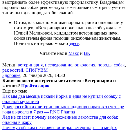
выстраивать более эффективную профилактику. Владельцам
породистых собак рекомендуют ежегодные осмотры с учетом
типичных для породы заболеваний.
О том, как можно минимизировать риски онкологии у
питомцев, «Ветеринария и жизнь» ранее обсуждала с
Юлией Меликовой, кандидатом ветеринарных наук,
основателем фонда помощи онкобольным животным.
Почитать интервью можно
здесь
.
Читайте нас в
Макс
и
ВК
Метки:
ветеринария
,
исследование
,
онкология
,
породы собак
,
рак костей
,
СПбГУВМ
Здоровье
,
26 января 2026, 14:30
Какие новости интересны читателям «Ветеринарии и
жизни»?
Пройти опрос
Еще по теме
Как мы два месяца искали йорка и едва не купили собаку с
опасной мутацией
Доля российских ветеринарных кардиопрепаратов за четыре
года выросла в 7 раз — RNC Pharma
Лед не спасет: почему замороженные лакомства для собак
опасны в жару
Почему собакам не ставят виниры: ветеринар — о мифах