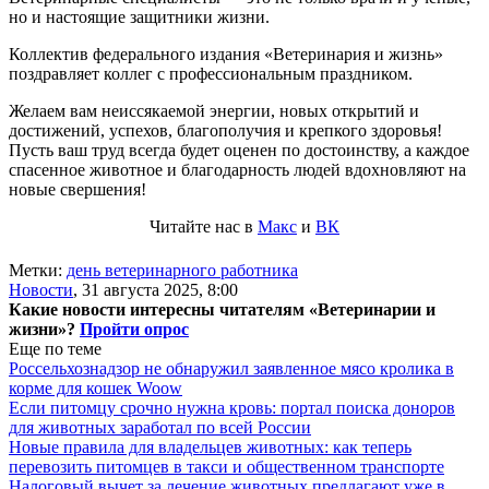
но и настоящие защитники жизни.
Коллектив федерального издания «Ветеринария и жизнь»
поздравляет коллег с профессиональным праздником.
Желаем вам неиссякаемой энергии, новых открытий и
достижений, успехов, благополучия и крепкого здоровья!
Пусть ваш труд всегда будет оценен по достоинству, а каждое
спасенное животное и благодарность людей вдохновляют на
новые свершения!
Читайте нас в
Макс
и
ВК
Метки:
день ветеринарного работника
Новости
,
31 августа 2025, 8:00
Какие новости интересны читателям «Ветеринарии и
жизни»?
Пройти опрос
Еще по теме
Россельхознадзор не обнаружил заявленное мясо кролика в
корме для кошек Woow
Если питомцу срочно нужна кровь: портал поиска доноров
для животных заработал по всей России
Новые правила для владельцев животных: как теперь
перевозить питомцев в такси и общественном транспорте
Налоговый вычет за лечение животных предлагают уже в