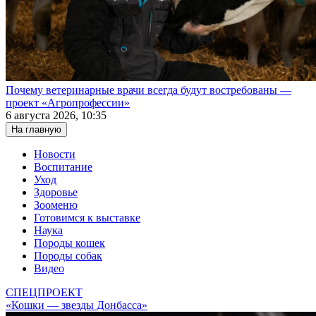
Почему ветеринарные врачи всегда будут востребованы —
проект «Агропрофессии»
6 августа 2026, 10:35
На главную
Новости
Воспитание
Уход
Здоровье
Зооменю
Готовимся к выставке
Наука
Породы кошек
Породы собак
Видео
СПЕЦПРОЕКТ
«Кошки — звезды Донбасса»