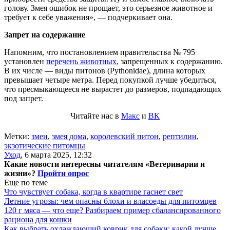
голову. Змея ошибок не прощает, это серьезное животное и
требует к себе уважения», — подчеркивает она.
Запрет на содержание
Напомним, что постановлением правительства № 795
установлен
перечень животных
, запрещенных к содержанию.
В их числе — виды питонов (Pythonidae), длина которых
превышает четыре метра. Перед покупкой лучше убедиться,
что пресмыкающееся не вырастет до размеров, подпадающих
под запрет.
Читайте нас в
Макс
и
ВК
Метки:
змеи
,
змея дома
,
королевский питон
,
рептилии
,
экзотические питомцы
Уход
,
6 марта 2025, 12:32
Какие новости интересны читателям «Ветеринарии и
жизни»?
Пройти опрос
Еще по теме
Что чувствует собака, когда в квартире гаснет свет
Летние угрозы: чем опасны блохи и власоеды для питомцев
120 г мяса — что еще? Разбираем пример сбалансированного
рациона для кошки
Как выбрать охлаждающий коврик для собаки: какой лучше