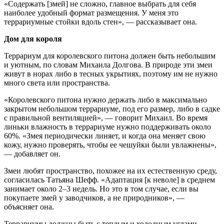
«Содержать [змей] не сложно, главное выбрать для себя
наиболее удобный формат размещения. У меня это
террариумные стойки вдоль стен», — рассказывает она.
Дом для короля
Террариум для королевского питона должен быть небольшим
и уютным, по словам Михаила Долгова. В природе эти змеи
живут в норах либо в тесных укрытиях, поэтому им не нужно
много света или пространства.
«Королевского питона нужно держать либо в максимально
закрытом небольшом террариуме, под его размер, либо в садке
с правильной вентиляцией», — говорит Михаил. Во время
линьки влажность в террариуме нужно поддерживать около
60%. «Змея периодически линяет, и когда она меняет свою
кожу, нужно проверять, чтобы ее чешуйки были увлажнены»,
— добавляет он.
Змеи любят пространство, похожее на их естественную среду,
согласилась Татьяна Шефф. «Адаптация [к неволе] в среднем
занимает около 2–3 недель. Но это в том случае, если вы
покупаете змей у заводчиков, а не природников», —
объясняет она.
Террариумы должны быть с теплым и холодным углами,