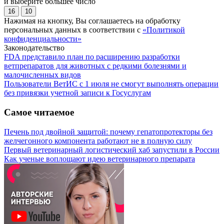
и выберите большее число
16
10
Нажимая на кнопку, Вы соглашаетесь на обработку
персональных данных в соответствии с
«Политикой
конфиденциальности»
Законодательство
FDA представило план по расширению разработки
ветпрепаратов для животных с редкими болезнями и
малочисленных видов
Пользователи ВетИС с 1 июля не смогут выполнять операции
без привязки учетной записи к Госуслугам
Самое читаемое
Печень под двойной защитой: почему гепатопротекторы без
желчегонного компонента работают не в полную силу
Первый ветеринарный логистический хаб запустили в России
Как ученые воплощают идею ветеринарного препарата