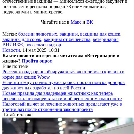
отечественные вакцины — Минсельхоз ежегодно закупает и
поставляет в регионы порядка 73 наименований», —
подчеркнули в министерстве.
Читайте нас в
Макс
и
ВК
Метки:
болезни животных
,
вакцины
,
вакцины для кошек
,
вакцины для собак
,
вакцины от бешенства
,
ветеринария
,
ВНИИЗЖ
,
россельхознадзор
Новости
,
14 мая 2025, 10:31
Какие новости интересны читателям «Ветеринарии и
жизни»?
Пройти опрос
Еще по теме
Россельхознадзор не обнаружил заявленное мясо кролика в
корме для кошек Woow
Если питомцу срочно нужна кровь: портал поиска доноров
для животных заработал по всей России
Новые правила для владельцев животных: как теперь
перевозить питомцев в такси и общественном транспорте
Налоговый вычет за лечение животных предлагают уже в
третий раз после отклонения законопроекта
Читайте также: