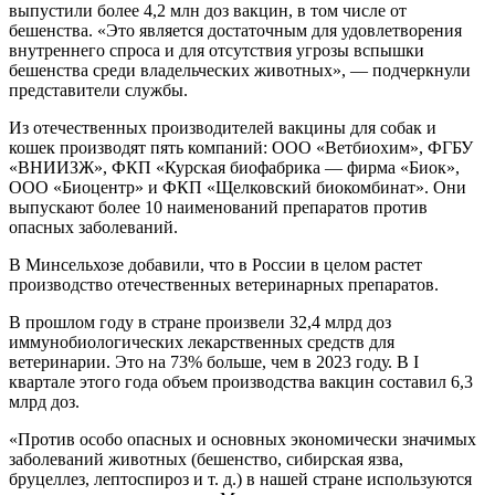
выпустили более 4,2 млн доз вакцин, в том числе от
бешенства. «Это является достаточным для удовлетворения
внутреннего спроса и для отсутствия угрозы вспышки
бешенства среди владельческих животных», — подчеркнули
представители службы.
Из отечественных производителей вакцины для собак и
кошек производят пять компаний: ООО «Ветбиохим», ФГБУ
«ВНИИЗЖ», ФКП «Курская биофабрика — фирма «Биок»,
ООО «Биоцентр» и ФКП «Щелковский биокомбинат». Они
выпускают более 10 наименований препаратов против
опасных заболеваний.
В Минсельхозе добавили, что в России в целом растет
производство отечественных ветеринарных препаратов.
В прошлом году в стране произвели 32,4 млрд доз
иммунобиологических лекарственных средств для
ветеринарии. Это на 73% больше, чем в 2023 году. В I
квартале этого года объем производства вакцин составил 6,3
млрд доз.
«Против особо опасных и основных экономически значимых
заболеваний животных (бешенство, сибирская язва,
бруцеллез, лептоспироз и т. д.) в нашей стране используются