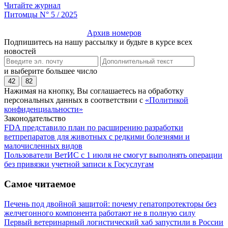
Читайте журнал
Питомцы N° 5 / 2025
Архив номеров
Подпишитесь на нашу рассылку и будьте в курсе всех
новостей
и выберите большее число
42
82
Нажимая на кнопку, Вы соглашаетесь на обработку
персональных данных в соответствии с
«Политикой
конфиденциальности»
Законодательство
FDA представило план по расширению разработки
ветпрепаратов для животных с редкими болезнями и
малочисленных видов
Пользователи ВетИС с 1 июля не смогут выполнять операции
без привязки учетной записи к Госуслугам
Самое читаемое
Печень под двойной защитой: почему гепатопротекторы без
желчегонного компонента работают не в полную силу
Первый ветеринарный логистический хаб запустили в России