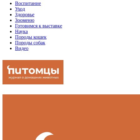
Воспитание
Уход
Здоровье
Зооменю
Готовимся к выставке
Наука
Породы кошек
Породы собак
Видео