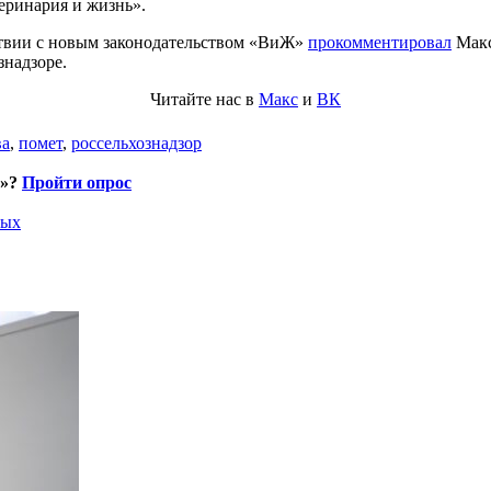
еринария и жизнь».
ствии с новым законодательством «ВиЖ»
прокомментировал
Макс
знадзоре.
Читайте нас в
Макс
и
ВК
ва
,
помет
,
россельхознадзор
и»?
Пройти опрос
ных