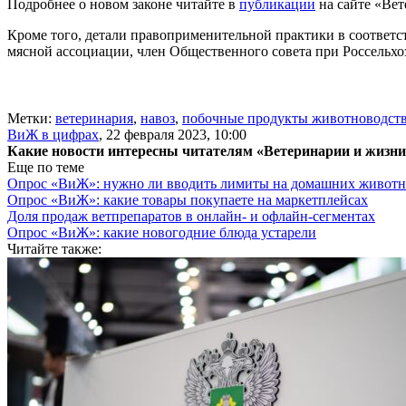
Подробнее о новом законе читайте в
публикации
на сайте «Вет
Кроме того, детали правоприменительной практики в соответ
мясной ассоциации, член Общественного совета при Россельхо
Метки:
ветеринария
,
навоз
,
побочные продукты животноводст
ВиЖ в цифрах
,
22 февраля 2023, 10:00
Какие новости интересны читателям «Ветеринарии и жизн
Еще по теме
Опрос «ВиЖ»: нужно ли вводить лимиты на домашних живот
Опрос «ВиЖ»: какие товары покупаете на маркетплейсах
Доля продаж ветпрепаратов в онлайн- и офлайн-сегментах
Опрос «ВиЖ»: какие новогодние блюда устарели
Читайте также: