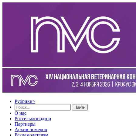
Рубрики
>
Найти
О нас
Россельхознадзор
Партнеры
Архив номеров
Рекламодателям