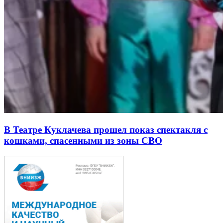
В Театре Куклачева прошел показ спектакля с
кошками, спасенными из зоны СВО