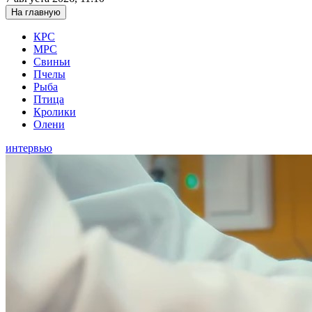
На главную
КРС
МРС
Свиньи
Пчелы
Рыба
Птица
Кролики
Олени
интервью