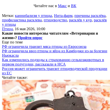
Читайте нас в
Макс
и
ВК
Метки:
каннибализм у птицы
,
Нита-фарм
,
причины расклёва
,
профилактика расклева
,
птицеводство
,
расклёв у кур
,
расклёв
у птицы
Птица
,
16 мая 2026, 10:00
Какие новости интересны читателям «Ветеринарии и
жизни»?
Пройти опрос
Еще по теме
РФ ограничила транзит мяса птицы из Евросоюза
РФ ограничила ввоз птицы и яйца из Камбоджи из-за болезни
Ньюкасла
Как изменились подходы к страхованию сельхозживотных в
первом полугодии, рассказали в НСА
Россия может ограничить транзит птицеводческой продукции
из ЕС
Читайте также: