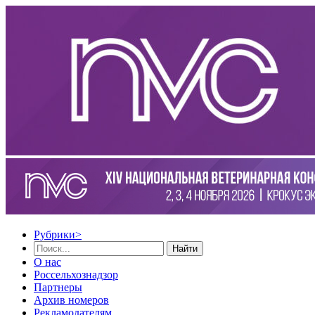
Рубрики
>
Найти
О нас
Россельхознадзор
Партнеры
Архив номеров
Рекламодателям