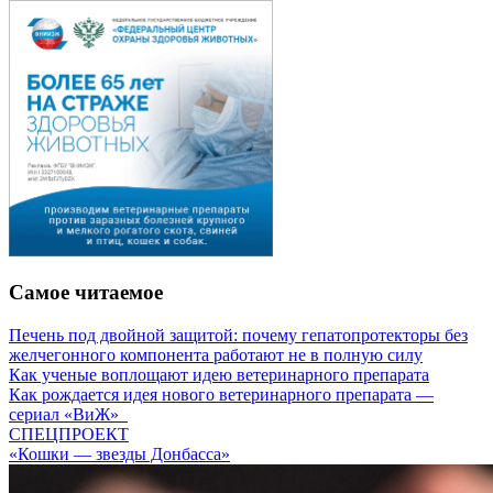
Самое читаемое
Печень под двойной защитой: почему гепатопротекторы без
желчегонного компонента работают не в полную силу
Как ученые воплощают идею ветеринарного препарата
Как рождается идея нового ветеринарного препарата —
сериал «ВиЖ»
СПЕЦПРОЕКТ
«Кошки — звезды Донбасса»