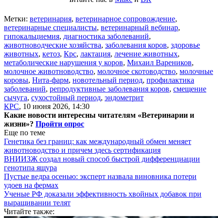
Метки:
ветеринария
,
ветеринарное сопровождение
,
ветеринарные специалисты
,
ветеринарный вебинар
,
гипокальциемия
,
диагностика заболеваний
,
животноводческие хозяйства
,
заболевания коров
,
здоровье
животных
,
кетоз
,
Крс
,
лактация
,
лечение животных
,
метаболические нарушения у коров
,
Михаил Вареников
,
молочное животноводство
,
молочное скотоводство
,
молочные
коровы
,
Нита-фарм
,
новотельный период
,
профилактика
заболеваний
,
репродуктивные заболевания коров
,
смещение
сычуга
,
сухостойный период
,
эндометрит
КРС
,
10 июня 2026, 14:30
Какие новости интересны читателям «Ветеринарии и
жизни»?
Пройти опрос
Еще по теме
Генетика без границ: как международный обмен меняет
животноводство и причем здесь сертификация
ВНИИЗЖ создал новый способ быстрой дифференциации
генотипа ящура
Пустые ведра осенью: эксперт назвала виновника потери
удоев на фермах
Ученые РФ доказали эффективность хвойных добавок при
выращивании телят
Читайте также: