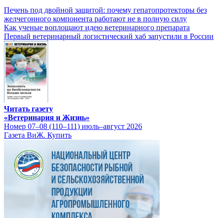
Печень под двойной защитой: почему гепатопротекторы без
желчегонного компонента работают не в полную силу
Как ученые воплощают идею ветеринарного препарата
Первый ветеринарный логистический хаб запустили в России
Читать газету
«Ветеринария и Жизнь»
Номер 07–08 (110–111) июль–август 2026
Газета ВиЖ. Купить