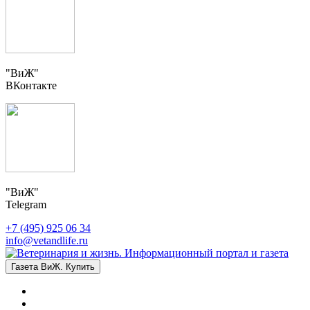
"ВиЖ"
ВКонтакте
"ВиЖ"
Telegram
+7 (495) 925 06 34
info@vetandlife.ru
Газета ВиЖ. Купить