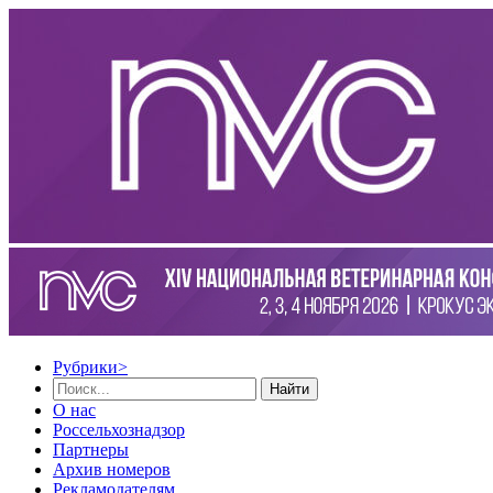
Рубрики
>
Найти
О нас
Россельхознадзор
Партнеры
Архив номеров
Рекламодателям